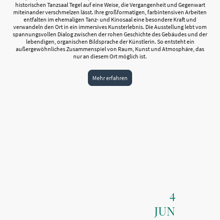
historischen Tanzsaal Tegel auf eine Weise, die Vergangenheit und Gegenwart
miteinander verschmelzen lässt. Ihre großformatigen, farbintensiven Arbeiten
entfalten im ehemaligen Tanz- und Kinosaal eine besondere Kraft und
verwandeln den Ort in ein immersives Kunsterlebnis. Die Ausstellung lebt vom
spannungsvollen Dialog zwischen der rohen Geschichte des Gebäudes und der
lebendigen, organischen Bildsprache der Künstlerin. So entsteht ein
außergewöhnliches Zusammenspiel von Raum, Kunst und Atmosphäre, das
nur an diesem Ort möglich ist.
Mehr erfahren
4
JUN