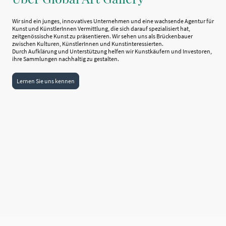
Wir sind ein junges, innovatives Unternehmen und eine wachsende Agentur für
Kunst und KünstlerInnen Vermittlung, die sich darauf spezialisiert hat,
zeitgenössische Kunst zu präsentieren. Wir sehen uns als Brückenbauer
zwischen Kulturen, KünstlerInnen und Kunstinteressierten.
Durch Aufklärung und Unterstützung helfen wir Kunstkäufern und Investoren,
ihre Sammlungen nachhaltig zu gestalten.
Lernen Sie uns kennen
5
Jahre am Markt