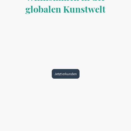
globalen Kunstwelt
Wir sind eine Galerie für zeitgenössische Kunst. Wir machen KünstlerInnen
sichtbar, empfehlen ihre Kunstwerke und präsentieren diese in Ausstellungen
mit einem global zugänglichen und zukunftsgewandten Ansatz.
Die Sprache der Kunst ist global.
Ein Schwerpunkt von uns ist Kunst von Frauen zu zeigen. Kunst zu vermitteln
und darüber zu informieren sind unsere Ziele. Dazu zählt KunstkäuferInnen
und Investoren Wissen nachhaltig zu vermitteln und ihre Kunstsammlung
langfristig aufzubauen.
Jetzt erkunden